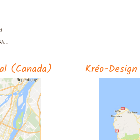
d
 9h…
al (Canada)
Kréo-Design